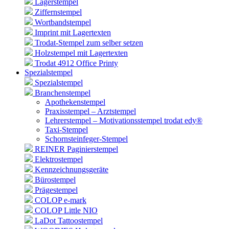
Lagerstempel
Ziffernstempel
Wortbandstempel
Imprint mit Lagertexten
Trodat-Stempel zum selber setzen
Holzstempel mit Lagertexten
Trodat 4912 Office Printy
Spezialstempel
Spezialstempel
Branchenstempel
Apothekenstempel
Praxisstempel – Arztstempel
Lehrerstempel – Motivationsstempel trodat edy®
Taxi-Stempel
Schornsteinfeger-Stempel
REINER Paginierstempel
Elektrostempel
Kennzeichnungsgeräte
Bürostempel
Prägestempel
COLOP e-mark
COLOP Little NIO
LaDot Tattoostempel