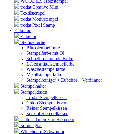
WOODIES Holzstempel
trodat Creative Mini
Textilstempel
trodat Motivstempel
trodat Pixel Stamp
Zubehör
Zubehör
Stempelfarbe
Bürostempelfarbe
Stempelfarbe mit Öl
Schnelltrocknende Farbe
Lebensmittelstempelfarbe
Wäschestempelfarbe
Metallstempelfarbe
Stempelreiniger + Zubehör + Verdünner
Stempelhalter
Stempelkissen
Trodat Stempelkissen
Colop Stempelkissen
Reiner Stempelkissen
Spezial-Stempelkissen
Tütle – Tüten zum Stempeln
Sonnenglas
Whiteboard-Schwamm