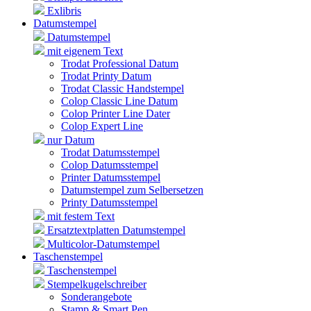
Exlibris
Datumstempel
Datumstempel
mit eigenem Text
Trodat Professional Datum
Trodat Printy Datum
Trodat Classic Handstempel
Colop Classic Line Datum
Colop Printer Line Dater
Colop Expert Line
nur Datum
Trodat Datumsstempel
Colop Datumsstempel
Printer Datumsstempel
Datumstempel zum Selbersetzen
Printy Datumsstempel
mit festem Text
Ersatztextplatten Datumstempel
Multicolor-Datumstempel
Taschenstempel
Taschenstempel
Stempelkugelschreiber
Sonderangebote
Stamp & Smart Pen