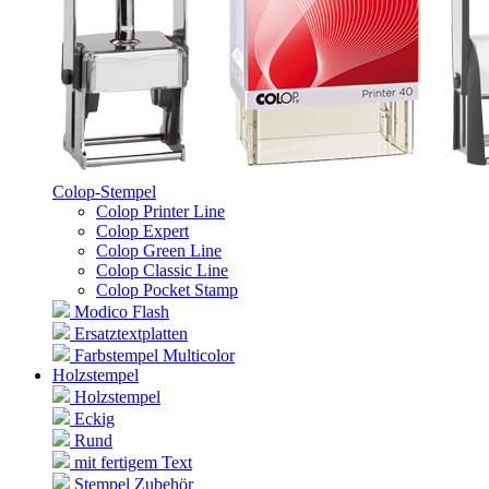
Colop-Stempel
Colop Printer Line
Colop Expert
Colop Green Line
Colop Classic Line
Colop Pocket Stamp
Modico Flash
Ersatztextplatten
Farbstempel Multicolor
Holzstempel
Holzstempel
Eckig
Rund
mit fertigem Text
Stempel Zubehör