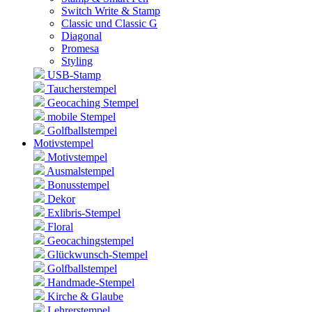
Switch Write & Stamp
Classic und Classic G
Diagonal
Promesa
Styling
USB-Stamp
Taucherstempel
Geocaching Stempel
mobile Stempel
Golfballstempel
Motivstempel
Motivstempel
Ausmalstempel
Bonusstempel
Dekor
Exlibris-Stempel
Floral
Geocachingstempel
Glückwunsch-Stempel
Golfballstempel
Handmade-Stempel
Kirche & Glaube
Lehrerstempel