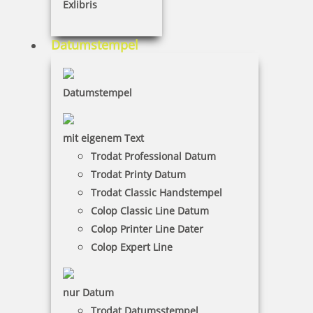
Exlibris
inkl. 19 % Mwst.
Datumstempel
Jetzt gestalten
Datumstempel
mit eigenem Text
Trodat Professional Datum
Colop Expert Line 3300 Textstempel 45x30 mm
Trodat Printy Datum
Trodat Classic Handstempel
Colop Classic Line Datum
Colop Printer Line Dater
56,50 €
Colop Expert Line
inkl. 19 % Mwst.
Jetzt gestalten
nur Datum
Trodat Datumsstempel