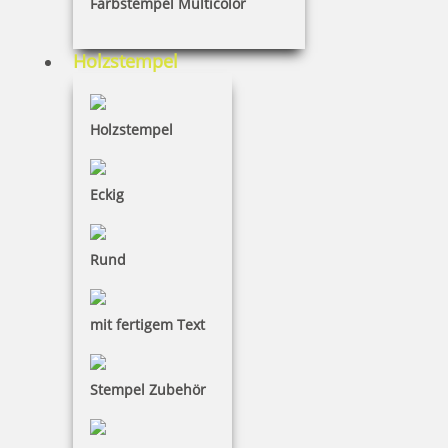
Farbstempel Multicolor
Holzstempel
49,60 €
Holzstempel
inkl. 19 % Mwst.
Jetzt gestalten
Eckig
Rund
mit fertigem Text
Colop Expert Line 3400 Textstempel 58x27 mm
Stempel Zubehör
64,90 €