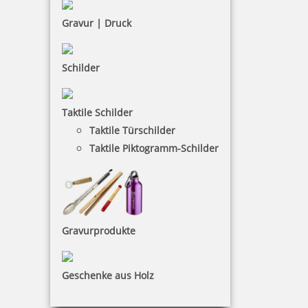
AGB
Gravur | Druck
Widerruf
Barrierefreiheit
Schilder
Vertrag widerrufen
Taktile Schilder
KUNDENBEREICH
Taktile Türschilder
Taktile Piktogramm-Schilder
Mein Konto
Warenkorb
Kundenservice
Gravurprodukte
KONTAKT
Schaffarzyk GmbH
Geschenke aus Holz
Heike Schaffarzyk
Cubanzestraße 3|18225 Ostseebad Kühlungsborn