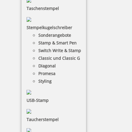
Colop Expert Line 3700 Textstempel 79x34 mm
Taschenstempel
Stempelkugelschreiber
Sonderangebote
69,35 €
Stamp & Smart Pen
Switch Write & Stamp
inkl. 19 % Mwst.
Classic und Classic G
Jetzt gestalten
Diagonal
Promesa
Styling
USB-Stamp
Colop Expert Line 3800 Textstempel 68x49 mm
Taucherstempel