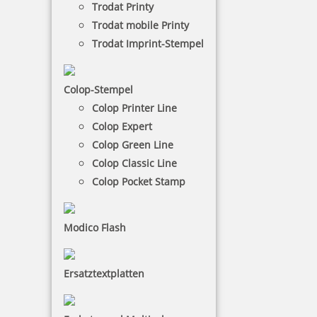
Trodat Printy
härtesten Bedingungen stand, zum Beispiel einen
Trodat mobile Printy
Dauereinsatz in Poststellen und Materiallagern.
Trodat Imprint-Stempel
NACH WUNSCHSTEMPEL FILTERN
Colop-Stempel
Colop Printer Line
Colop Expert
€-
↑
Colop Green Line
€+
↓
Colop Classic Line
Colop Pocket Stamp
7 Artikel in der Kategorie
Modico Flash
Ersatztextplatten
Colop Expert Line 3100 Textstempel 41x24 mm