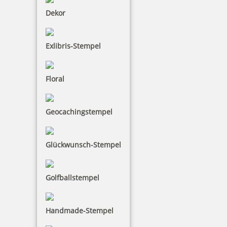
Dekor
Die Colop Expert Line besteht zu 80 % aus einem
Metallgehäuse und ist daher sehr stabil und
Exlibris-Stempel
langlebig. Durch dieses Gestell hält er selbst den
härtesten Bedingungen stand, zum Beispiel einen
Dauereinsatz in Poststellen und Materiallagern. Die
Floral
Colop Expert Line hat ein eingebautes Stempelkissen.
Trotz ihrem stabilen Metallgehäuse liegt sie sehr gut
in der Hand.
Geocachingstempel
Glückwunsch-Stempel
Golfballstempel
Handmade-Stempel