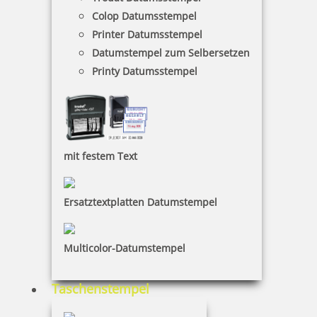
Colop Datumsstempel
Printer Datumsstempel
Datumstempel zum Selbersetzen
Printy Datumsstempel
Colop Expert Line 3600 Textstempel 58x37 mm
mit festem Text
64,90 €
Ersatztextplatten Datumstempel
inkl. 19 % Mwst.
Jetzt gestalten
Multicolor-Datumstempel
Taschenstempel