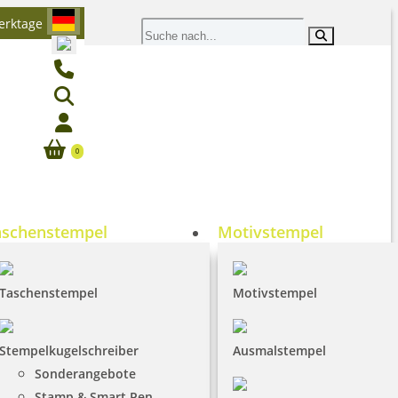
rktage
0
aschenstempel
Motivstempel
Taschenstempel
Motivstempel
Stempelkugelschreiber
Ausmalstempel
Sonderangebote
Stamp & Smart Pen