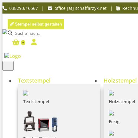
038293/16567 |
office [at] schaffarzyk.net
|
Rechn
Stempel selbst gestalten
0
Textstempel
Holzstempel
Textstempel
Holzstempel
Eckig