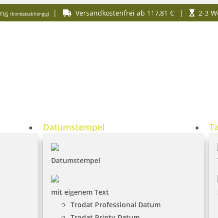
ung
|
Versandkostenfrei ab 117,81 € |
2-3 We
(bonitätsabhängig)
Datumstempel
T
Datumstempel
mit eigenem Text
Trodat Professional Datum
Trodat Printy Datum