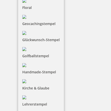
Floral
27,35 €
Geocachingstempel
inkl. 19 % Mwst.
Jetzt gestalten
Glückwunsch-Stempel
Golfballstempel
Handmade-Stempel
Printy 4923 Tauchstempel 06 Taucherstempel Motiv Seestern
Kirche & Glaube
27,35 €
Lehrerstempel