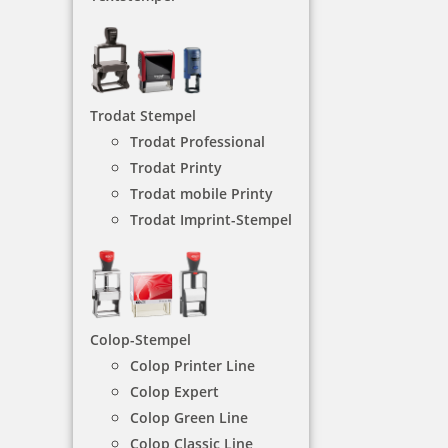
Taucherstempel
Der Taucherstempel ist ein praktischer Begleiter
für unterwegs, denn er passt in jede Tasche.
Trodat Stempel
NACH WUNSCHSTEMPEL FILTERN
Trodat Professional
Trodat Printy
Trodat mobile Printy
Trodat Imprint-Stempel
€-
↑
€+
↓
TAUCHERSTEMPEL - KATEGORIEN
Colop-Stempel
Colop Printer Line
Colop Expert
ohne Text
Colop Green Line
Colop Classic Line