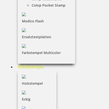
Colop Pocket Stamp
mit Text
Modico Flash
Ersatztextplatten
runde Form
Farbstempel Multicolor
viereckig
Holzstempel
Holzstempel
Eckig
79 Artikel in der Kategorie