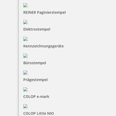
REINER Paginierstempel
Elektrostempel
Printy 4924 Tauchstempel 12 Taucherstempel Motiv Pirat
Kennzeichnungsgeräte
33,70 €
Bürostempel
inkl. 19 % Mwst.
Jetzt gestalten
Prägestempel
COLOP e-mark
COLOP Little NIO