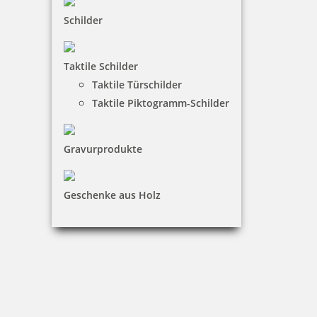
Schilder
Printy 4924 Tauchstempel 17 Taucherstempel Motiv Taucher
stehend
Taktile Schilder
Taktile Türschilder
Taktile Piktogramm-Schilder
33,70 €
inkl. 19 % Mwst.
Gravurprodukte
Jetzt gestalten
Geschenke aus Holz
Printy 4924 Tauchstempel 18 Taucherstempel Motiv Fisch