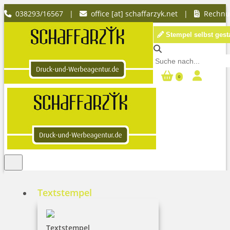
038293/16567 |
office [at] schaffarzyk.net
|
Rechn
Stempel selbst gest
0
Textstempel
Textstempel