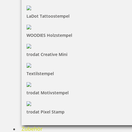
Printy 4924 Tauchstempel 13 Taucherstempel Motiv Matrose
LaDot Tattoostempel
33,70 €
WOODIES Holzstempel
inkl. 19 % Mwst.
trodat Creative Mini
Jetzt gestalten
Textilstempel
trodat Motivstempel
Printy 4924 Tauchstempel 14 Taucherstempel Motiv Zitteraal
trodat Pixel Stamp
Zubehör