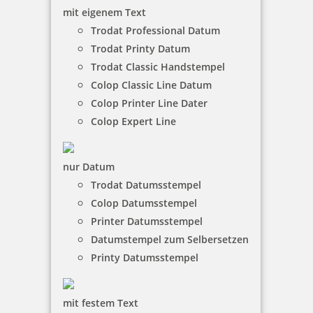
mit eigenem Text
Stempel mit Motiv Muschel
Trodat Professional Datum
Trodat Printy Datum
Trodat Classic Handstempel
Colop Classic Line Datum
9,75 €
Colop Printer Line Dater
Colop Expert Line
inkl. 19 % Mwst.
Jetzt gestalten
nur Datum
Trodat Datumsstempel
Colop Datumsstempel
Printer Datumsstempel
Datumstempel zum Selbersetzen
Printy 4924 Tauchstempel 01 Taucherstempel Motiv Krake mit
Printy Datumsstempel
Brille
mit festem Text