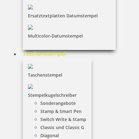
33,70 €
Ersatztextplatten Datumstempel
inkl. 19 % Mwst.
Jetzt gestalten
Multicolor-Datumstempel
Taschenstempel
Taschenstempel
Printy 4923 Tauchstempel 02 Taucherstempel Motiv Seerobbe
Stempelkugelschreiber
Sonderangebote
Stamp & Smart Pen
27,35 €
Switch Write & Stamp
Classic und Classic G
inkl. 19 % Mwst.
Diagonal