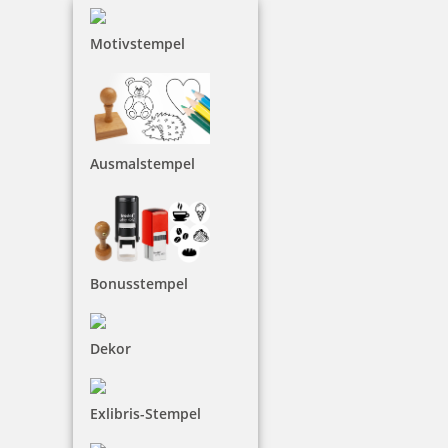
Motivstempel
Printy 4923 Tauchstempel 04 Taucherstempel Motiv Qualle
27,35 €
Ausmalstempel
inkl. 19 % Mwst.
Jetzt gestalten
Bonusstempel
Dekor
Printy 4923 Tauchstempel 05 Taucherstempel Motiv Tintenfisch
Exlibris-Stempel