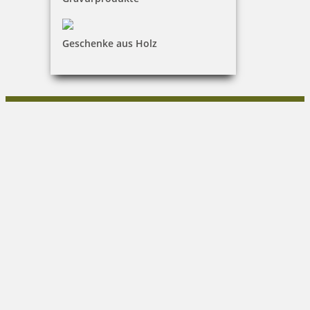
KONTAKT
Schaffarzyk GmbH
Geschenke aus Holz
Heike Schaffarzyk
Cubanzestraße 3|18225 Ostseebad Kühlungsborn
038293/16567