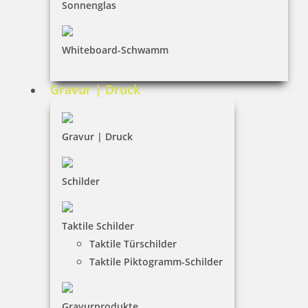
INFORMATIONEN
Sonnenglas
Impressum
Whiteboard-Schwamm
Datenschutz
AGB
Gravur | Druck
Widerruf
Barrierefreiheit
Gravur | Druck
Vertrag widerrufen
Schilder
KUNDENBEREICH
Taktile Schilder
Mein Konto
Taktile Türschilder
Warenkorb
Taktile Piktogramm-Schilder
Kundenservice
Gravurprodukte