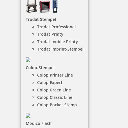
unbekannter Fehler
Es ist ein unbekannter Fehler aufgetreten.
Trodat Stempel
Trodat Professional
Trodat Printy
Trodat mobile Printy
Trodat Imprint-Stempel
Colop-Stempel
Colop Printer Line
Colop Expert
Colop Green Line
Colop Classic Line
Colop Pocket Stamp
Modico Flash