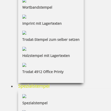
Wortbandstempel
Classic Line 2800 Arztstempel individueller Text 9-zeilig
Imprint mit Lagertexten
Trodat-Stempel zum selber setzen
94,15 €
inkl. 19 % Mwst.
Holzstempel mit Lagertexten
Jetzt gestalten
Trodat 4912 Office Printy
Spezialstempel
Colop Classic Line 2800 Arztstempel individueller Text 11-zeilig
Spezialstempel