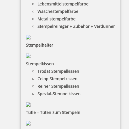
Lebensmittelstempelfarbe
Wäschestempelfarbe
Metallstempelfarbe
33,20 €
Stempelreiniger + Zubehör + Verdünner
inkl. 19 % Mwst.
Stempelhalter
Jetzt gestalten
Stempelkissen
Diese Stempel haben einen antibakteriellen Schutz
Trodat Stempelkissen
und sind so perfekt für Ärzte und Krankenhäuser. Die
Colop Stempelkissen
Stempeltexte sind individuell gestaltbar. Das
Reiner Stempelkissen
Stempelkissen ist eingebaut und jeder Zeit
Spezial-Stempelkissen
austauschbar.
Tütle – Tüten zum Stempeln