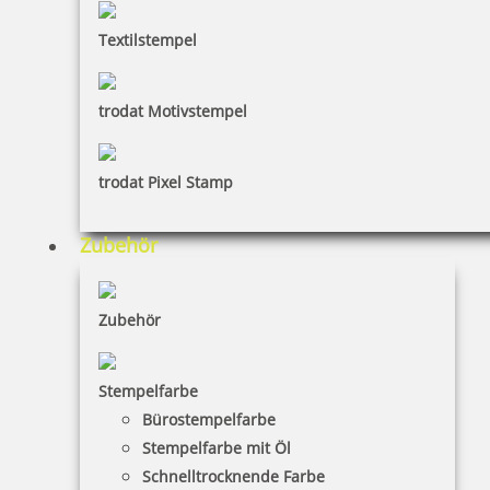
Textilstempel
Arztstempel m. Text u. Motiv Hermesstab
trodat Motivstempel
trodat Pixel Stamp
33,20 €
Zubehör
inkl. 19 % Mwst.
Jetzt gestalten
Zubehör
Stempelfarbe
Bürostempelfarbe
Stempelfarbe mit Öl
Arztstempel mit Text und Motiv Aesculapstab
Schnelltrocknende Farbe