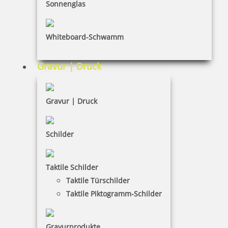
Sonnenglas
HINWEISE
Whiteboard-Schwamm
FAQ
Gravur | Druck
Versandinformationen
Zahlungsbedingungen
Gravur | Druck
Bestellhinweise
Dateiformate
Schilder
INFORMATIONEN
Taktile Schilder
Taktile Türschilder
Impressum
Taktile Piktogramm-Schilder
Datenschutz
AGB
Gravurprodukte