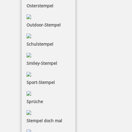
Osterstempel
61,65 €
Outdoor-Stempel
inkl. 19 % Mwst.
Jetzt gestalten
Schulstempel
Smiley-Stempel
Colop Classic Line 2400 Arztstempel mit individ. Text 7-zeilig
Sport-Stempel
Sprüche
61,65 €
Stempel doch mal
inkl. 19 % Mwst.