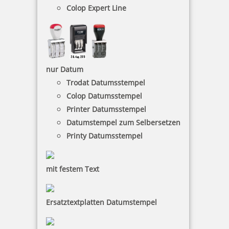
Colop Expert Line
Colop Printer Arztstempel m. individuellem Text 9-zeilig
nur Datum
Trodat Datumsstempel
Colop Datumsstempel
43,05 €
Printer Datumsstempel
Datumstempel zum Selbersetzen
inkl. 19 % Mwst.
Printy Datumsstempel
Jetzt gestalten
mit festem Text
Ersatztextplatten Datumstempel
Colop Printer Arztstempel m. individuellem Text