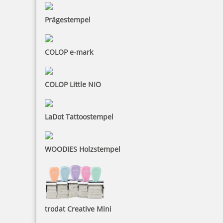
inkl. 19 % Mwst.
Jetzt gestalten
Prägestempel
COLOP e-mark
COLOP Little NIO
Colop Classic Line 2800 Arztstempel indiv. Text u. Motiv
Aesculapstab
LaDot Tattoostempel
94,15 €
WOODIES Holzstempel
inkl. 19 % Mwst.
Jetzt gestalten
trodat Creative Mini