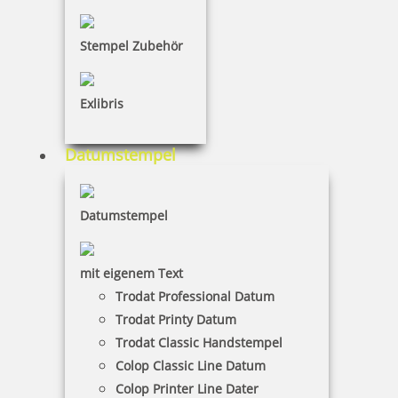
inkl. 19 % Mwst.
Jetzt gestalten
Stempel Zubehör
Exlibris
Datumstempel
Colop Printer Arztstempel m. individuellem Text 7-zeilig
Datumstempel
mit eigenem Text
35,55 €
Trodat Professional Datum
Trodat Printy Datum
inkl. 19 % Mwst.
Trodat Classic Handstempel
Jetzt gestalten
Colop Classic Line Datum
Colop Printer Line Dater