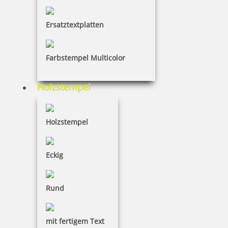
Ersatztextplatten
29,25 €
Farbstempel Multicolor
inkl. 19 % Mwst.
Jetzt gestalten
Holzstempel
Holzstempel
Eckig
Colop Printer Arztstempel m. individuellem Text 6-zeilig
Rund
35,55 €
mit fertigem Text