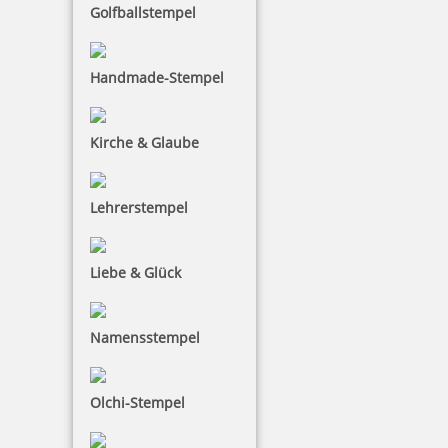
Golfballstempel
Colop Classic Line 2100 Arztstempel mit individ. Text 5-zeilig
Handmade-Stempel
50,15 €
Kirche & Glaube
inkl. 19 % Mwst.
Lehrerstempel
Jetzt gestalten
Liebe & Glück
Namensstempel
Colop Classic Line 2400 Arztstempel mit individ. Text 6-zeilig
Olchi-Stempel