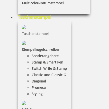
Multicolor-Datumstempel
Taschenstempel
43,05 €
Taschenstempel
inkl. 19 % Mwst.
Jetzt gestalten
Stempelkugelschreiber
Sonderangebote
Stamp & Smart Pen
Switch Write & Stamp
Classic und Classic G
Diagonal
Colop Printer 60 Arztstempel - Praxisstempel m. individuellem
Text
Promesa
Styling