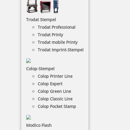
und sind so perfekt für Ärzte und Krankenhäuser.
Trodat Stempel
NACH WUNSCHSTEMPEL FILTERN
Trodat Professional
Trodat Printy
Trodat mobile Printy
€-
↑
Trodat Imprint-Stempel
€+
↓
Colop-Stempel
18 Artikel in der Kategorie
Colop Printer Line
Colop Expert
Colop Green Line
Colop Classic Line
Colop Pocket Stamp
Colop Printer Arztstempel mit individuellem Text
Modico Flash