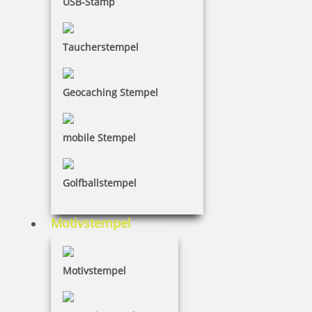
47,45 €
USB-Stamp
inkl. 19 % Mwst.
Taucherstempel
Jetzt gestalten
Geocaching Stempel
mobile Stempel
Colop Printer Arztstempel Motiv Hermesstab m. individuellem
Text
Golfballstempel
Motivstempel
35,55 €
Motivstempel
inkl. 19 % Mwst.
Jetzt gestalten