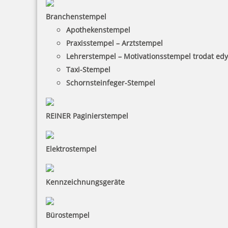
Branchenstempel
Apothekenstempel
94,15 €
Praxisstempel – Arztstempel
Lehrerstempel – Motivationsstempel trodat ed
inkl. 19 % Mwst.
Taxi-Stempel
Jetzt gestalten
Schornsteinfeger-Stempel
REINER Paginierstempel
Elektrostempel
Colop Classic Line 2800 Arztstempel individ. Text u. Motiv
Hermesstab
Kennzeichnungsgeräte
94,15 €
Bürostempel