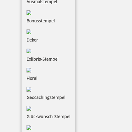
Ausmalstempel
Bonusstempel
Colop Printer Arztstempel Motiv Aesculapstab m. individuellem
Dekor
Text
Exlibris-Stempel
35,55 €
Floral
inkl. 19 % Mwst.
Jetzt gestalten
Geocachingstempel
Glückwunsch-Stempel