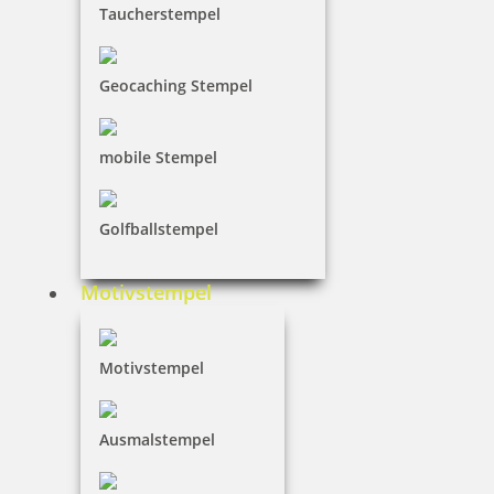
Taucherstempel
93,70 €
Geocaching Stempel
inkl. 19 % Mwst.
Jetzt gestalten
mobile Stempel
Golfballstempel
Motivstempel
Prägegerät universal Modell MI S 51 schwarz mit Gravur
Motivstempel
93,70 €
Ausmalstempel
inkl. 19 % Mwst.