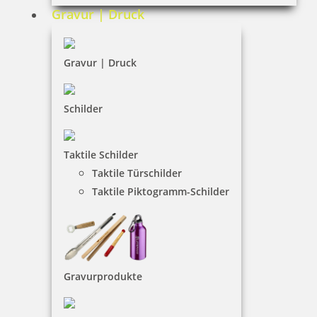
Gravur | Druck
19,05 €
inkl. 19 % Mwst.
Gravur | Druck
Bestellen
Schilder
Taktile Schilder
Taktile Türschilder
Sicherheitsschloss fuer PERFOSET I/P oder Modelle I/D und II/D
Taktile Piktogramm-Schilder
149,95 €
Gravurprodukte
inkl. 19 % Mwst.