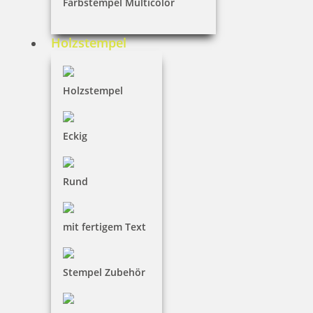
Farbstempel Multicolor
Prägestempel universal Trodat Ideal Modell MI C 25 chrom mit
Gravur
Holzstempel
93,70 €
Holzstempel
inkl. 19 % Mwst.
Eckig
Jetzt gestalten
Rund
mit fertigem Text
Prägestempel Trodat Ideal Modell MI C 41 chrom mit Gravur 41
mm
Stempel Zubehör