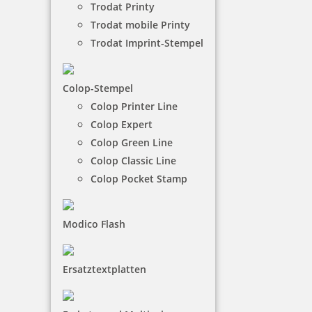
Trodat Printy
können mit einer Prägezange nicht nur Texte und
Trodat mobile Printy
Ziffern hinterlassen, sondern auch Ihr eigenes
Firmenlogo.
Trodat Imprint-Stempel
NACH WUNSCHSTEMPEL FILTERN
Colop-Stempel
Colop Printer Line
Colop Expert
Colop Green Line
€-
↑
€+
↓
Colop Classic Line
Colop Pocket Stamp
22 Artikel in der Kategorie
Modico Flash
Ersatztextplatten