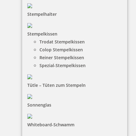
Prägemaschine PERNUMA PERFOSET I/P
Stempelhalter
Stempelkissen
593,85 €
Trodat Stempelkissen
Colop Stempelkissen
Reiner Stempelkissen
inkl. 19 % Mwst.
Bestellen
Spezial-Stempelkissen
Tütle – Tüten zum Stempeln
Sonnenglas
zusätzlicher Zahlen/ Buchstabenschieber für PERFOSET I/D und
II/D
Whiteboard-Schwamm