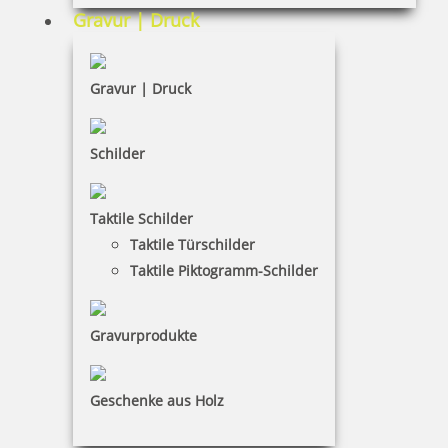
AGB
Gravur | Druck
Widerruf
Barrierefreiheit
Gravur | Druck
Vertrag widerrufen
Schilder
KUNDENBEREICH
Taktile Schilder
Mein Konto
Taktile Türschilder
Warenkorb
Taktile Piktogramm-Schilder
Kundenservice
Gravurprodukte
KONTAKT
Schaffarzyk GmbH
Geschenke aus Holz
Heike Schaffarzyk
Cubanzestraße 3|18225 Ostseebad Kühlungsborn