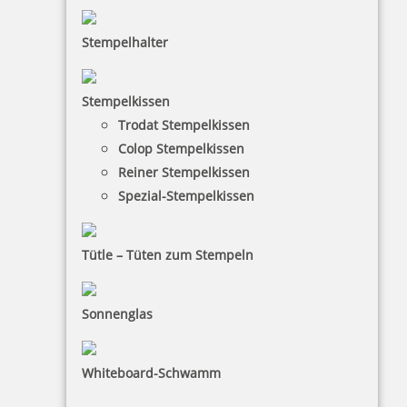
Stempelhalter
HINWEISE
Stempelkissen
Trodat Stempelkissen
FAQ
Colop Stempelkissen
Versandinformationen
Reiner Stempelkissen
Spezial-Stempelkissen
Zahlungsbedingungen
Bestellhinweise
Tütle – Tüten zum Stempeln
Dateiformate
INFORMATIONEN
Sonnenglas
Impressum
Whiteboard-Schwamm
Datenschutz