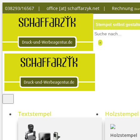
038293/16567 |
office [at] schaffarzyk.net
|
Rechnung
(bon
Stempel selbst gestalt
0
Textstempel
Holzstempel
Holzstempel