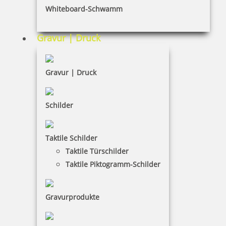
Whiteboard-Schwamm
Datenschutz
AGB
Gravur | Druck
Widerruf
Barrierefreiheit
Gravur | Druck
Vertrag widerrufen
Schilder
KUNDENBEREICH
Taktile Schilder
Mein Konto
Taktile Türschilder
Warenkorb
Taktile Piktogramm-Schilder
Kundenservice
Gravurprodukte
KONTAKT
Schaffarzyk GmbH