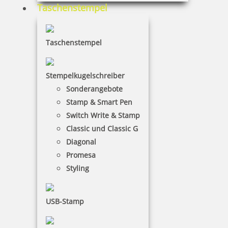
Taschenstempel
118,20 €
Taschenstempel
inkl. 19 % Mwst.
Jetzt gestalten
Stempelkugelschreiber
Sonderangebote
Stamp & Smart Pen
Switch Write & Stamp
Classic und Classic G
Diagonal
Trodat Professional 5212 Tütenstempel
Promesa
Styling
125,55 €
USB-Stamp
inkl. 19 % Mwst.