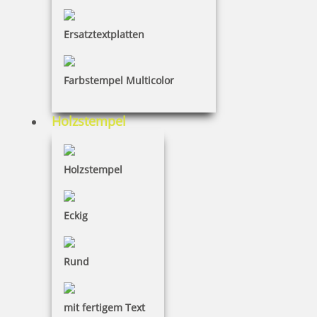
€-
↑
€+
↓
Ersatztextplatten
5 Artikel in der Kategorie
Farbstempel Multicolor
Holzstempel
Holzstempel
Tütle Größe M 100 Stück
Eckig
46,55 €
Rund
inkl. 19 % Mwst.
mit fertigem Text
Bestellen