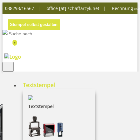
038293/16567 |
office [at] schaffarzyk.net
|
Rechnung
(bon
Stempel selbst gestalten
0
Textstempel
Textstempel