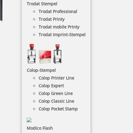
Trodat Stempel
Trodat Professional
Trodat Printy
Trodat mobile Printy
Trodat Imprint-Stempel
Tütle – Tüten zum
Stempeln
Colop-Stempel
Tütle – die kompostierbare und reissfeste
Colop Printer Line
Papiertüte zum Stempeln aus 100 % Altpapier.
Colop Expert
Kaufen – Stempeln – umweltbewusst verpacken!
Colop Green Line
Colop Classic Line
Colop Pocket Stamp
NACH WUNSCHSTEMPEL FILTERN
Modico Flash