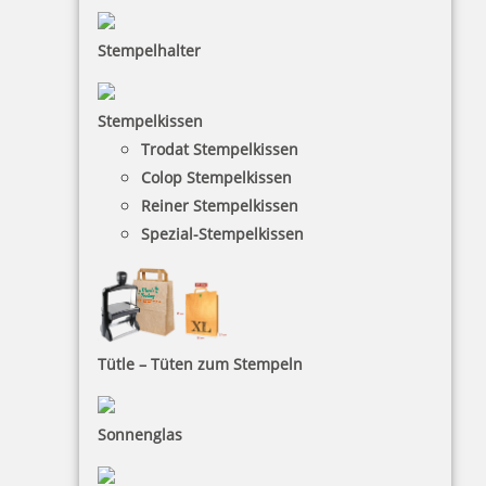
Stempelhalter
Stempelkissen
Trodat Stempelkissen
HINWEISE
Colop Stempelkissen
Reiner Stempelkissen
FAQ
Spezial-Stempelkissen
Versandinformationen
Zahlungsbedingungen
Bestellhinweise
Tütle – Tüten zum Stempeln
Dateiformate
INFORMATIONEN
Sonnenglas
Impressum