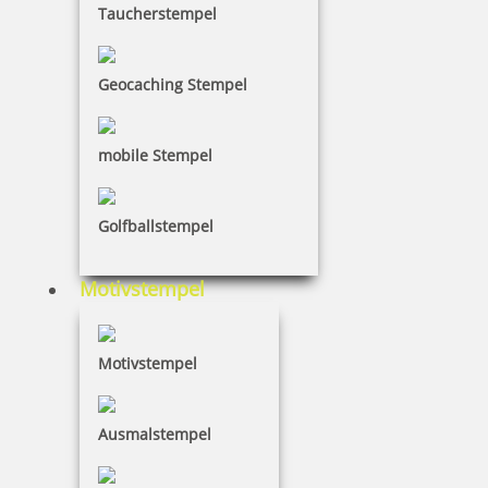
Taucherstempel
Jetzt gestalten
Geocaching Stempel
Tütle – die kompostierbare und reissfeste Papiertüte
zum Stempeln aus 100 % Altpapier. Kaufen –
Stempeln – umweltbewusst verpacken!
mobile Stempel
Tütenstempel – Stempel für Tüten aus Papier
Oftmals stehen besonders Inhaber kleinerer Läden
vor einem Problem: qualitativ hochwertige Produkte
Golfballstempel
brauchen eine ebenso besondere Verpackung.
Möglichst individuell, innovativ und
Motivstempel
umweltfreundlich!
Motivstempel
Ausmalstempel