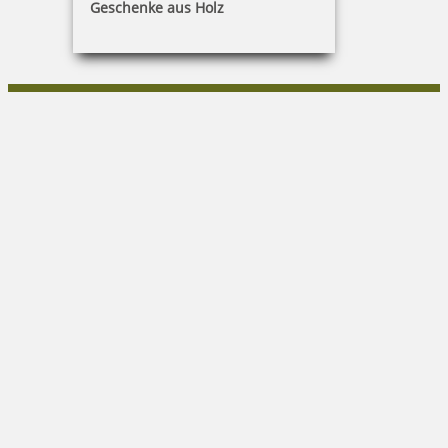
Geschenke aus Holz
Heike Schaffarzyk
Cubanzestraße 3|18225 Ostseebad Kühlungsborn
038293/16567