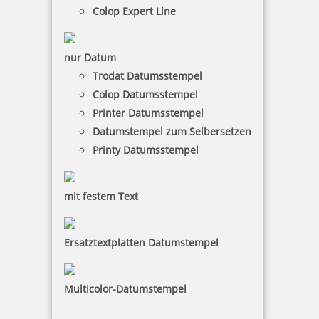
Colop Expert Line
Tütle Größe XL 100 Stück
nur Datum
Trodat Datumsstempel
Colop Datumsstempel
75,95 €
Printer Datumsstempel
Datumstempel zum Selbersetzen
inkl. 19 % Mwst.
Printy Datumsstempel
Bestellen
mit festem Text
Ersatztextplatten Datumstempel
Trodat Professional 5211 Tütenstempel
Multicolor-Datumstempel