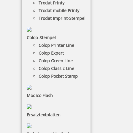
Trodat Printy
Trodat mobile Printy
NACH WUNSCHSTEMPEL FILTERN
Trodat Imprint-Stempel
Colop-Stempel
€-
↑
Colop Printer Line
€+
↓
Colop Expert
Colop Green Line
Colop Classic Line
1 Artikel in der Kategorie
Colop Pocket Stamp
Modico Flash
Ersatztextplatten
Modico Golfball Stempel A12