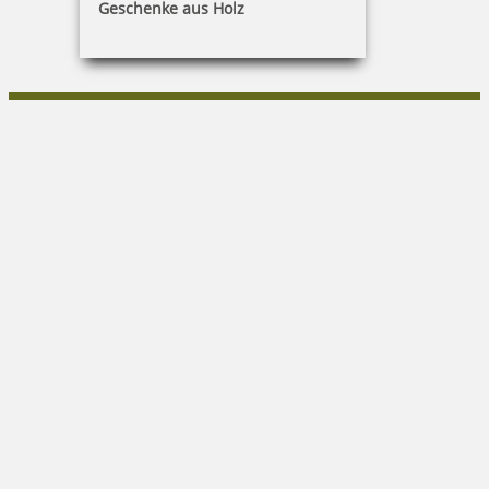
Geschenke aus Holz
Heike Schaffarzyk
Cubanzestraße 3|18225 Ostseebad Kühlungsborn
038293/16567