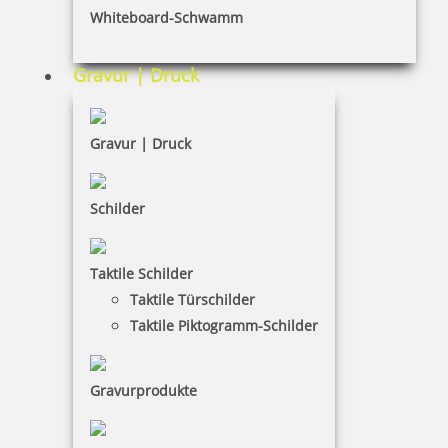
Whiteboard-Schwamm
Datenschutz
AGB
Gravur | Druck
Widerruf
Barrierefreiheit
Gravur | Druck
Vertrag widerrufen
Schilder
KUNDENBEREICH
Taktile Schilder
Mein Konto
Taktile Türschilder
Warenkorb
Taktile Piktogramm-Schilder
Kundenservice
Gravurprodukte
KONTAKT
Schaffarzyk GmbH