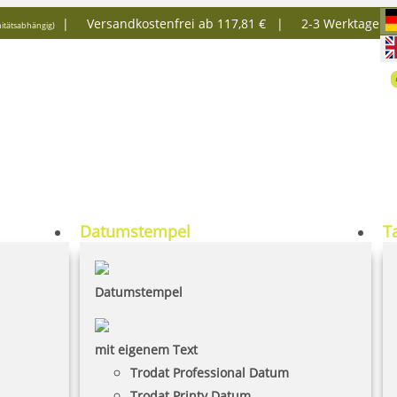
|
Versandkostenfrei ab 117,81 € |
2-3 Werktage
itätsabhängig)
Datumstempel
T
Datumstempel
mit eigenem Text
Trodat Professional Datum
Trodat Printy Datum