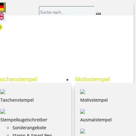
0
aschenstempel
Motivstempel
Taschenstempel
Motivstempel
Stempelkugelschreiber
Ausmalstempel
Sonderangebote
Stamp & Smart Pen