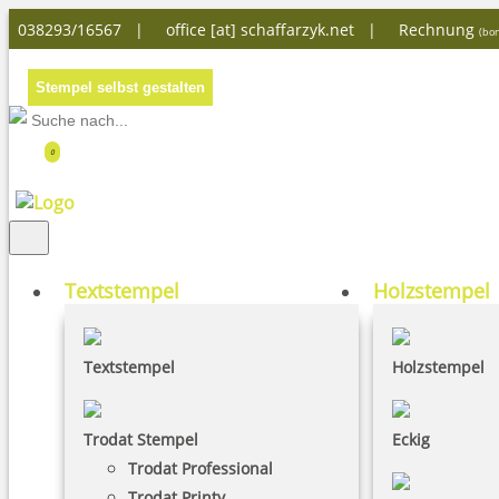
038293/16567 |
office [at] schaffarzyk.net
|
Rechnung
(bon
Stempel selbst gestalten
0
Textstempel
Holzstempel
Textstempel
Holzstempel
Trodat Stempel
Eckig
Trodat Professional
Trodat Printy