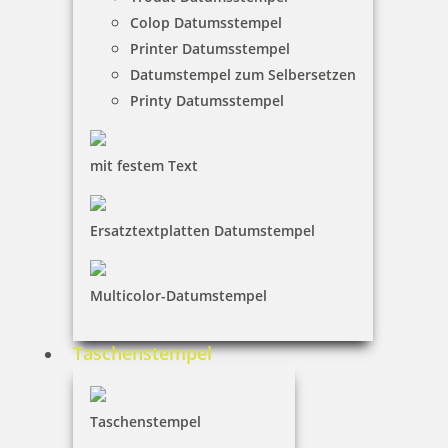
Colop Datumsstempel
Printer Datumsstempel
Datumstempel zum Selbersetzen
Colop Green Line Printer 40
Printy Datumsstempel
mit festem Text
28,75 €
Ersatztextplatten Datumstempel
inkl. 19 % Mwst.
Jetzt gestalten
Multicolor-Datumstempel
Taschenstempel
Taschenstempel
Colop Printer 50 Green Line