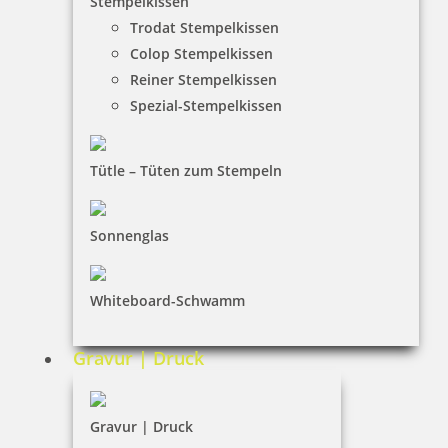
Stempelkissen
Trodat Stempelkissen
FAQ
Colop Stempelkissen
Versandinformationen
Reiner Stempelkissen
Spezial-Stempelkissen
Zahlungsbedingungen
Bestellhinweise
Tütle – Tüten zum Stempeln
Dateiformate
INFORMATIONEN
Sonnenglas
Impressum
Whiteboard-Schwamm
Datenschutz
AGB
Gravur | Druck
Widerruf
Barrierefreiheit
Gravur | Druck