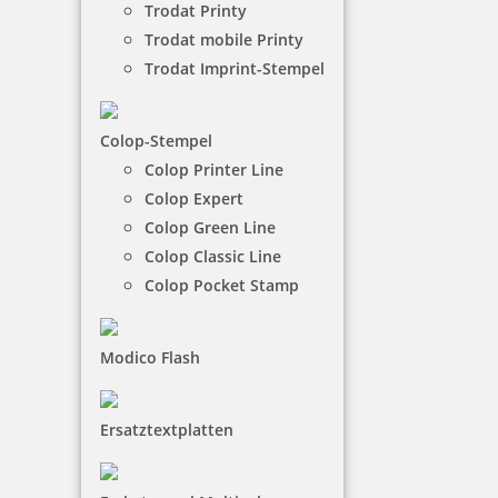
Trodat Printy
Trodat mobile Printy
NACH WUNSCHSTEMPEL FILTERN
Trodat Imprint-Stempel
Colop-Stempel
€-
↑
Colop Printer Line
€+
↓
Colop Expert
Colop Green Line
Colop Classic Line
6 Artikel in der Kategorie
Colop Pocket Stamp
Modico Flash
Ersatztextplatten
Colop Greenline 2600 Textstempel 58 x 37 mm