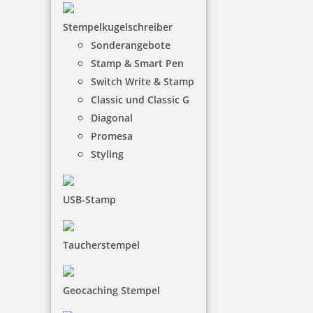
Stempelkugelschreiber
Sonderangebote
33,90 €
Stamp & Smart Pen
Switch Write & Stamp
inkl. 19 % Mwst.
Classic und Classic G
Jetzt gestalten
Diagonal
Promesa
Styling
USB-Stamp
Colop Greenline 2300 Textstempel 45x30 mm
Taucherstempel
Geocaching Stempel
61,65 €