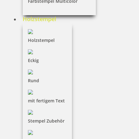
Farbstempel Multicolor
61,45 €
Holzstempel
inkl. 19 % Mwst.
Holzstempel
Jetzt gestalten
Eckig
Rund
Colop Printer 20 Greenline
mit fertigem Text
Stempel Zubehör
18,80 €