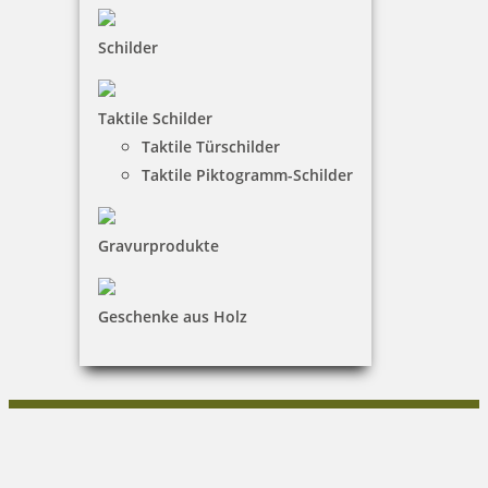
Vertrag widerrufen
Schilder
KUNDENBEREICH
Taktile Schilder
Mein Konto
Taktile Türschilder
Warenkorb
Taktile Piktogramm-Schilder
Kundenservice
Gravurprodukte
KONTAKT
Schaffarzyk GmbH
Geschenke aus Holz
Heike Schaffarzyk
Cubanzestraße 3|18225 Ostseebad Kühlungsborn
038293/16567