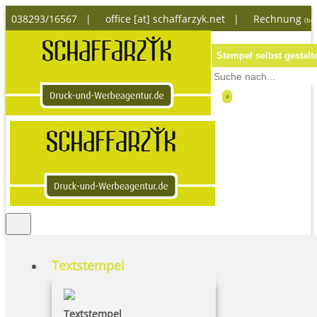
038293/16567 |
office [at] schaffarzyk.net
|
Rechnung
(bon
Stempel selbst gestalt
0
Textstempel
Warenkorb
Textstempel