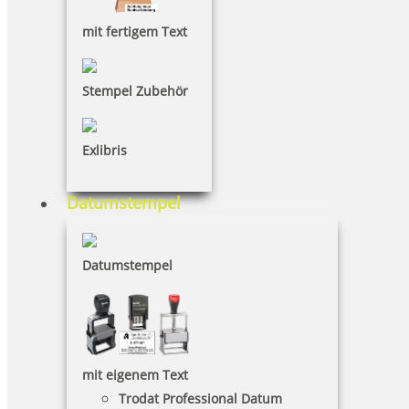
mit fertigem Text
Stempel Zubehör
Holzstempel folge deinem Herzen
Exlibris
Datumstempel
16,15 €
Datumstempel
inkl. 19 % Mwst.
Jetzt gestalten
mit eigenem Text
Trodat Professional Datum