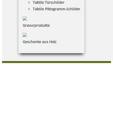
Taktile Türschilder
Warenkorb
Taktile Piktogramm-Schilder
Kundenservice
Gravurprodukte
KONTAKT
Schaffarzyk GmbH
Geschenke aus Holz
Heike Schaffarzyk
Cubanzestraße 3|18225 Ostseebad Kühlungsborn
038293/16567