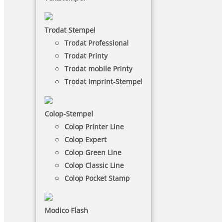
Ihr Warenkorb ist leer.
Trodat Stempel
Zusammenfassung
Trodat Professional
Trodat Printy
Zwischensumme
0,00 €
Trodat mobile Printy
Trodat Imprint-Stempel
Versandkosten
5,00 €
inkl. 19 % Mwst.
0,80 €
Colop-Stempel
Gesamtsumme
5,00 €
Colop Printer Line
weiter einkaufen
Colop Expert
Colop Green Line
Colop Classic Line
Zwischensumme:
0,00 €
Colop Pocket Stamp
Ihr Warenkorb ist leer.
Modico Flash
weiter einkaufen