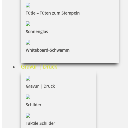
Bestellhinweise
Tütle – Tüten zum Stempeln
Dateiformate
INFORMATIONEN
Sonnenglas
Impressum
Whiteboard-Schwamm
Datenschutz
AGB
Gravur | Druck
Widerruf
Barrierefreiheit
Gravur | Druck
Vertrag widerrufen
Schilder
KUNDENBEREICH
Taktile Schilder
Mein Konto