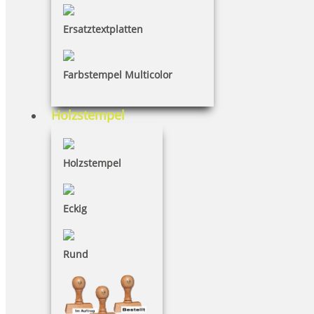
Ersatztextplatten
Das könnte Sie interessieren
Farbstempel Multicolor
Holzstempel
Holzstempel
LADOT Liner grün, 4 ml
Eckig
7,60 €
Rund
inkl. 19 % Mwst.
Bestellen