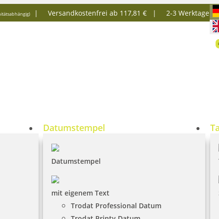
|
Versandkostenfrei ab 117,81 € |
2-3 Werktage
itätsabhängig)
Datumstempel
T
Datumstempel
mit eigenem Text
Trodat Professional Datum
Trodat Printy Datum