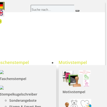
0
aschenstempel
Motivstempel
Taschenstempel
Motivstempel
Stempelkugelschreiber
Sonderangebote
Stamp & Smart Pen