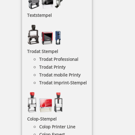
Ausmalstempel
Textstempel
Kinderstempel gehören zum pädagogisch
wertvollen Spielzeug. Die Ausmalstempel mit
kindgerechten Motiven fördern Kreativität und
Konzentration.
Trodat Stempel
NACH WUNSCHSTEMPEL FILTERN
Trodat Professional
Trodat Printy
Trodat mobile Printy
€-
↑
Trodat Imprint-Stempel
€+
↓
AUSMALSTEMPEL - KATEGORIEN
Colop-Stempel
Colop Printer Line
Herbst
Colop Expert