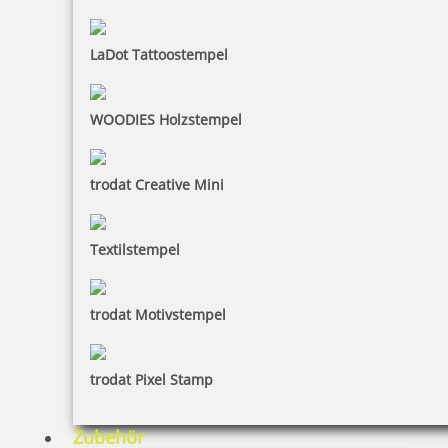
LaDot Tattoostempel
WOODIES Holzstempel
Ausmalstempel Schmetterling 85 x 65 mm
trodat Creative Mini
10,00 €
Textilstempel
inkl. 19 % Mwst.
trodat Motivstempel
Bestellen
trodat Pixel Stamp
Zubehör