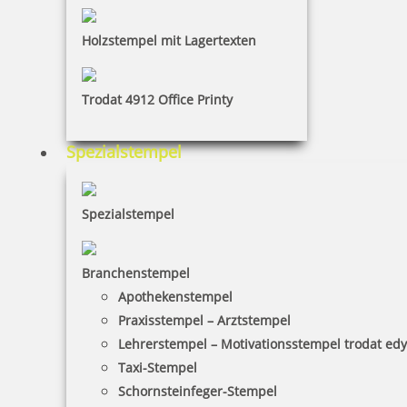
Ausmalstempel Osterküken 65 x 85 mm
Holzstempel mit Lagertexten
Trodat 4912 Office Printy
10,00 €
Spezialstempel
inkl. 19 % Mwst.
Bestellen
Spezialstempel
Branchenstempel
Apothekenstempel
Ausmalstempel Osterhase 65 x 85 mm
Praxisstempel – Arztstempel
Lehrerstempel – Motivationsstempel trodat ed
Taxi-Stempel
Schornsteinfeger-Stempel