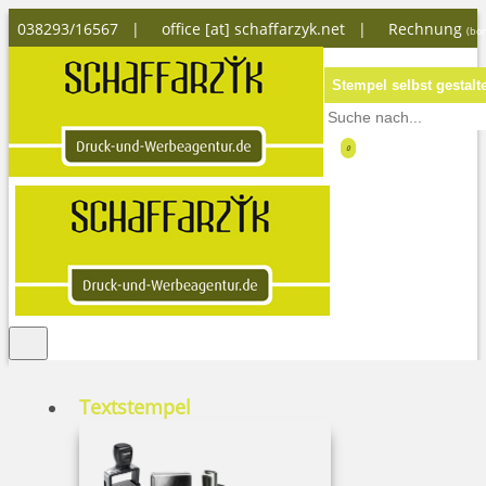
038293/16567 |
office [at] schaffarzyk.net
|
Rechnung
(bon
Stempel selbst gestalt
0
Textstempel