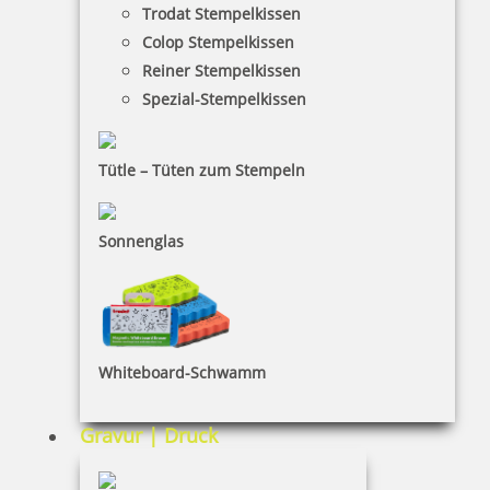
Trodat Stempelkissen
10,00 €
Colop Stempelkissen
Reiner Stempelkissen
Spezial-Stempelkissen
inkl. 19 % Mwst.
Bestellen
Tütle – Tüten zum Stempeln
Sonnenglas
Ausmalstempel Schnecke 90 x 50 mm
Whiteboard-Schwamm
10,00 €
Gravur | Druck
inkl. 19 % Mwst.